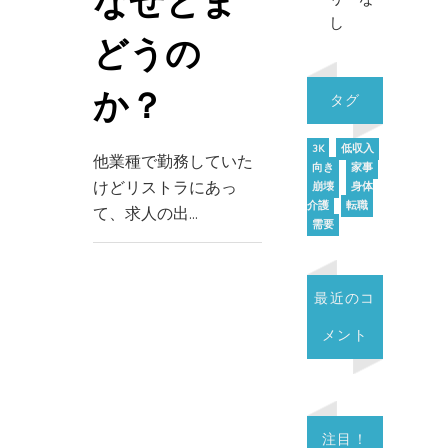
なぜとま
し
どうの
か？
タグ
3K
低収入
他業種で勤務していた
向き
家事
けどリストラにあっ
崩壊
身体
介護
転職
て、求人の出…
需要
最近のコ
メント
注目！